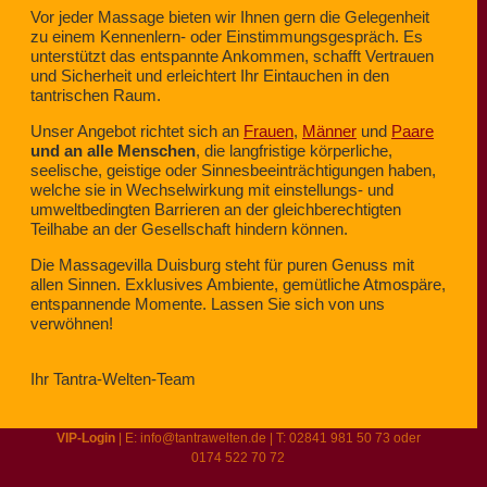
Vor jeder Massage bieten wir Ihnen gern die Gelegenheit
zu einem Kennenlern- oder Einstimmungsgespräch. Es
unterstützt das entspannte Ankommen, schafft Vertrauen
und Sicherheit und erleichtert Ihr Eintauchen in den
tantrischen Raum.
Unser Angebot richtet sich an
Frauen
,
Männer
und
Paare
und an alle Menschen
, die langfristige körperliche,
seelische, geistige oder Sinnesbeeinträchtigungen haben,
welche sie in Wechselwirkung mit einstellungs- und
umweltbedingten Barrieren an der gleichberechtigten
Teilhabe an der Gesellschaft hindern können.
Die Massagevilla Duisburg steht für puren Genuss mit
allen Sinnen. Exklusives Ambiente, gemütliche Atmospäre,
entspannende Momente. Lassen Sie sich von uns
verwöhnen!
Ihr Tantra-Welten-Team
VIP-Login
| E: info@tantrawelten.de |
T: 02841 981 50 73
oder
0174 522 70 72